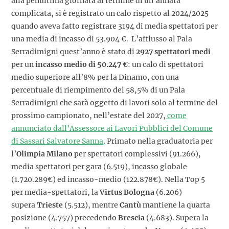
alla penultima giornata al termine di un’annata
complicata, si è registrato un calo rispetto al 2024/2025
quando aveva fatto registrare 3194 di media spettatori per
una media di incasso di 53.904 €. L’afflusso al Pala
Serradimigni quest’anno è stato di
2927 spettatori medi
per un
incasso medio di 50.247 €
: un calo di spettatori
medio superiore all’8% per la Dinamo, con una
percentuale di riempimento del 58,5% di un Pala
Serradimigni che sarà oggetto di lavori solo al termine del
prossimo campionato, nell’estate del 2027,
come
annunciato dall’Assessore ai Lavori Pubblici del Comune
di Sassari Salvatore Sanna
. Primato nella graduatoria per
l’
Olimpia Milano
per spettatori complessivi (91.266),
media spettatori per gara (6.519), incasso globale
(1.720.289€) ed incasso-medio (122.878€). Nella Top 5
per media-spettatori, la
Virtus Bologna
(6.206)
supera
Trieste
(5.512), mentre
Cantù
mantiene la quarta
posizione (4.757) precedendo
Brescia
(4.683). Supera la