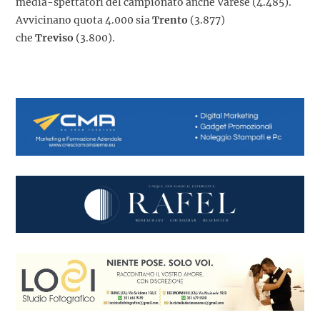
media-spettatori del campionato anche Varese (4.485).
Avvicinano quota 4.000 sia
Trento
(3.877)
che
Treviso
(3.800).