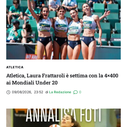
2° TROFEO RIVA | IL POST-PARTITA: commenta
con noi il match tra Cagliari e Nizza
ATLETICA
Atletica, Laura Frattaroli è settima con la 4×400
ai Mondiali Under 20
09/08/2026
,
23:52
di 
La Redazione
0