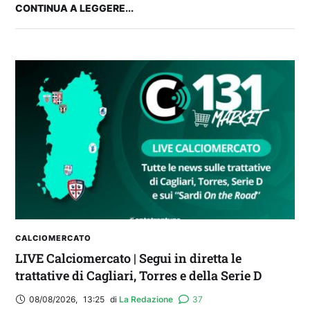
CONTINUA A LEGGERE...
FANTA 131 LIVE | La nuova stagione al
fantacalcio: le novità di Fanta 131 e chi
acquistare
CALCIOMERCATO
LIVE Calciomercato | Segui in diretta le
trattative di Cagliari, Torres e della Serie D
08/08/2026
,
13:25
di 
La Redazione
37