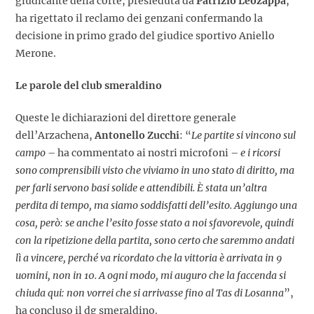
giudicante della corte, presieduta da
Patrizio Leozappa
,
ha rigettato il reclamo dei genzani confermando la
decisione in primo grado del giudice sportivo Aniello
Merone.
Le parole del club smeraldino
Queste le dichiarazioni del direttore generale
dell’Arzachena,
Antonello Zucchi
: “
Le partite si vincono sul
campo
– ha commentato ai nostri microfoni –
e i ricorsi
sono comprensibili visto che viviamo in uno stato di diritto, ma
per farli servono basi solide e attendibili. È stata un’altra
perdita di tempo, ma siamo soddisfatti dell’esito. Aggiungo una
cosa, però: se anche l’esito fosse stato a noi sfavorevole, quindi
con la ripetizione della partita, sono certo che saremmo andati
lì a vincere, perché va ricordato che la vittoria è arrivata in 9
uomini, non in 10. A ogni modo, mi auguro che la faccenda si
chiuda qui: non vorrei che si arrivasse fino al Tas di Losanna
”,
ha concluso il dg smeraldino.