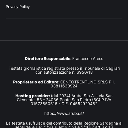
Privacy Policy
Direttore Responsabile:
Francesco Aresu
Testata giornalistica registrata presso il Tribunale di Cagliari
con autorizzazione n. 6950/18
Proprietario ed Editore:
CENTOTRENTUNO SRLS P.I.
03811630924
Hosting provider:
(dal 2024) Aruba S.p.A. - via San
Clemente, 53 - 24036 Ponte San Pietro (BG) P.IVA
01573850516 - C.F. 04552920482
https://www.aruba.it/
La testata usufruisce del contributo della Regione Sardegna ai
sensi delle L.R. 5/2016 art.9 c.21 e 5/2017 art.8 c.13