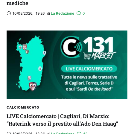
mediche
10/08/2026
,
19:26
di 
La Redazione
0
CALCIOMERCATO
LIVE Calciomercato | Cagliari, Di Marzio:
“Raterink verso il prestito all’Ado Den Haag”
10/08/2026
,
18:36
di 
La Redazione
42