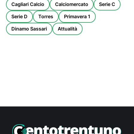
Cagliari Calcio
Calciomercato
Serie C
Serie D
Torres
Primavera 1
Dinamo Sassari
Attualità