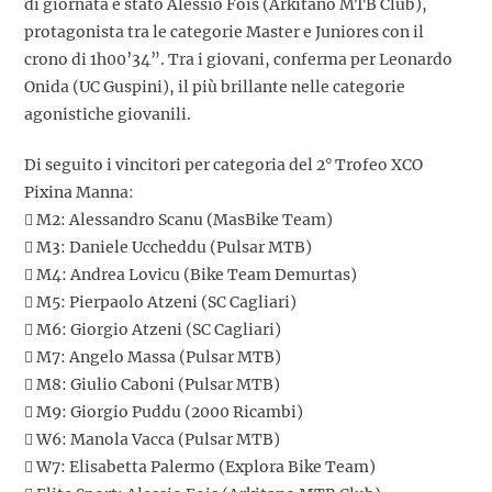
di giornata è stato Alessio Fois (Arkitano MTB Club),
protagonista tra le categorie Master e Juniores con il
crono di 1h00’34”. Tra i giovani, conferma per Leonardo
Onida (UC Guspini), il più brillante nelle categorie
agonistiche giovanili.
Di seguito i vincitori per categoria del 2° Trofeo XCO
Pixina Manna:
 M2: Alessandro Scanu (MasBike Team)
 M3: Daniele Uccheddu (Pulsar MTB)
 M4: Andrea Lovicu (Bike Team Demurtas)
 M5: Pierpaolo Atzeni (SC Cagliari)
 M6: Giorgio Atzeni (SC Cagliari)
 M7: Angelo Massa (Pulsar MTB)
 M8: Giulio Caboni (Pulsar MTB)
 M9: Giorgio Puddu (2000 Ricambi)
 W6: Manola Vacca (Pulsar MTB)
 W7: Elisabetta Palermo (Explora Bike Team)