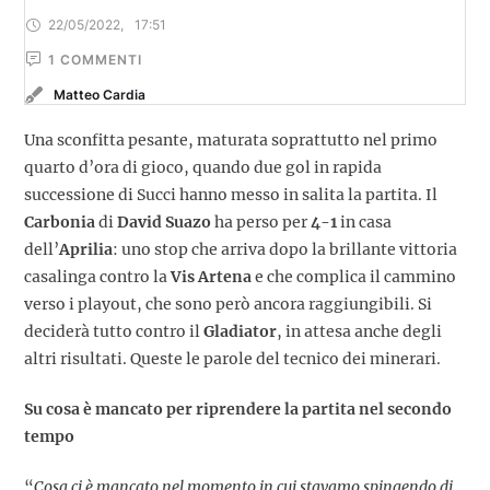
22/05/2022
,
17:51
1
 COMMENTI
Matteo Cardia
Una sconfitta pesante, maturata soprattutto nel primo
quarto d’ora di gioco, quando due gol in rapida
successione di Succi hanno messo in salita la partita. Il
Carbonia
di
David Suazo
ha perso per
4-1
in casa
dell’
Aprilia
: uno stop che arriva dopo la brillante vittoria
casalinga contro la
Vis Artena
e che complica il cammino
verso i playout, che sono però ancora raggiungibili. Si
deciderà tutto contro il
Gladiator
, in attesa anche degli
altri risultati. Queste le parole del tecnico dei minerari.
Su cosa è mancato per riprendere la partita nel secondo
tempo
“
Cosa ci è mancato nel momento in cui stavamo spingendo di