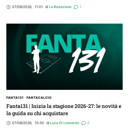
locale”
07/08/2026
,
11:01
di 
La Redazione
1
FANTA131
FANTACALCIO
Fanta131 | Inizia la stagione 2026-27: le novità e
la guida su chi acquistare
07/08/2026
,
10:30
di 
Luca Di Leonardo
0