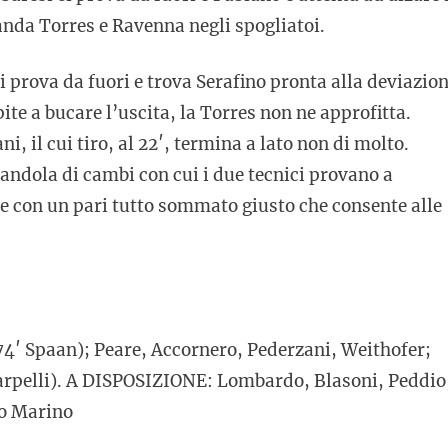
nda Torres e Ravenna negli spogliatoi.
i prova da fuori e trova Serafino pronta alla deviazio
pite a bucare l’uscita, la Torres non ne approfitta.
i, il cui tiro, al 22′, termina a lato non di molto.
randola di cambi con cui i due tecnici provano a
de con un pari tutto sommato giusto che consente alle
4′ Spaan); Peare, Accornero, Pederzani, Weithofer;
arpelli). A DISPOSIZIONE: Lombardo, Blasoni, Peddio
no Marino