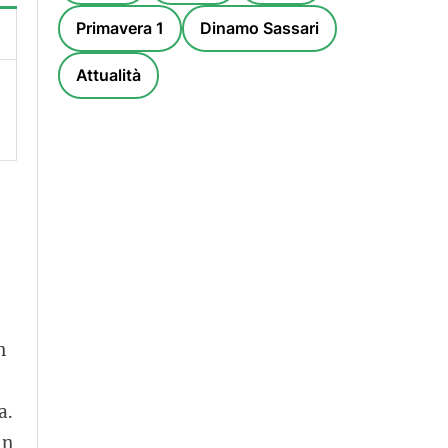
Primavera 1
Dinamo Sassari
Attualità
n
a.
in