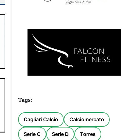
Tags:
Cagliari Calcio
Calciomercato
Serie C
Serie D
Torres