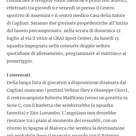
cominciare a svolgere visite mediche e primi test atletici,
effettuati tra giovedì 9 e venerdì 10 presso il Centro
sportivo di Assemini e il centro medico Casa della Salute
di Cagliari. Saranno due giornate propedeutiche all’inizio
del lavoro precampionato: nella serata di domenica 12
luglio al via il ritiro al CRAI Sport Center; da lunedì 13
squadra impegnata nelle consuete doppie sedute
quotidiane di allenamento, programmate al mattino e al
pomeriggio.
I convocati
Della lunga lista di giocatori a disposizione diramata dal
Cagliari mancano i portieri Velizar Iliev e Giuseppe Ciocci,
il centrocampista Roberto Malfitano (verso un prestito in
Serie C, con il Barletta che sembrerebbe la squadra
favorita) e Zito Luvumbo. L’angolano non dovrebbe
rientrare tra i piani al momento dei rossoblù, con un
ritorno in Spagna al Maiorca che sembra la destinazione
più probabile dopo il mancato accordo con il Palermo.