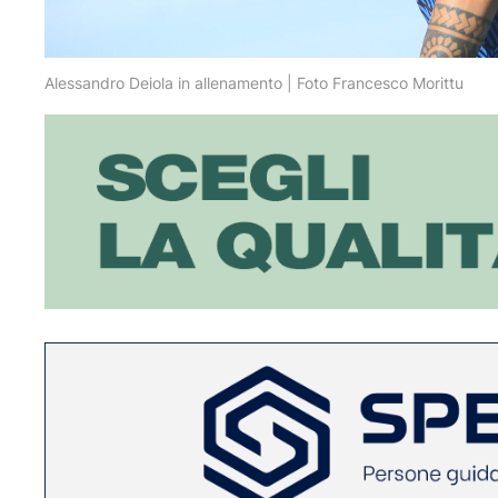
Alessandro Deiola in allenamento | Foto Francesco Morittu