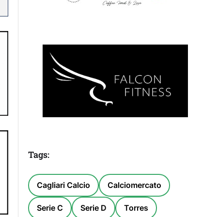
Tags:
Cagliari Calcio
Calciomercato
Serie C
Serie D
Torres