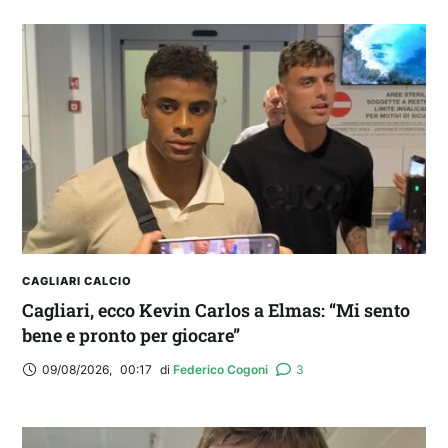
2° TROFEO RIVA | IL POST-PARTITA: commenta
con noi il match tra Cagliari e Nizza
CAGLIARI CALCIO
Cagliari, ecco Kevin Carlos a Elmas: “Mi sento
bene e pronto per giocare”
09/08/2026
,
00:17
di 
Federico Cogoni
3