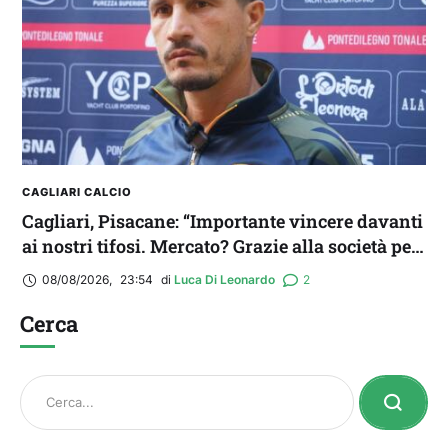
CAGLIARI CALCIO
Cagliari, Pisacane: “Importante vincere davanti
ai nostri tifosi. Mercato? Grazie alla società per
il triplo colpo”
08/08/2026
,
23:54
di 
Luca Di Leonardo
2
Cerca