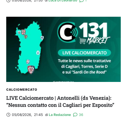
05/08/2026
,
21:55
di 
Luca Di Leonardo
1
CALCIOMERCATO
LIVE Calciomercato | Antonelli (ds Venezia):
“Nessun contatto con il Cagliari per Esposito”
05/08/2026
,
21:45
di 
La Redazione
36