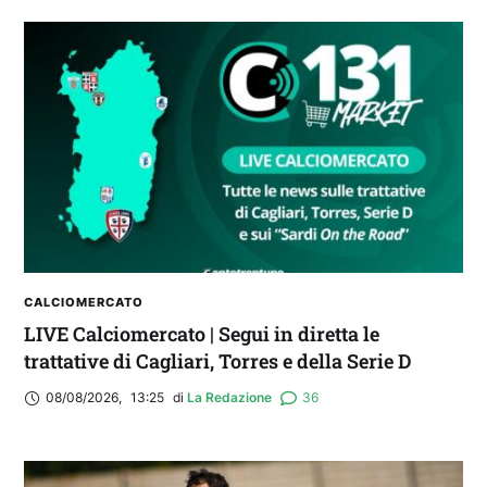
FANTA 131 LIVE | La nuova stagione al
fantacalcio: le novità di Fanta 131 e chi
acquistare
CALCIOMERCATO
LIVE Calciomercato | Segui in diretta le
trattative di Cagliari, Torres e della Serie D
08/08/2026
,
13:25
di 
La Redazione
36