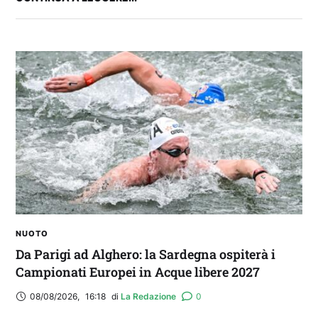
FANTA 131 LIVE | La nuova stagione al
fantacalcio: le novità di Fanta 131 e chi
acquistare
NUOTO
Da Parigi ad Alghero: la Sardegna ospiterà i
Campionati Europei in Acque libere 2027
08/08/2026
,
16:18
di 
La Redazione
0