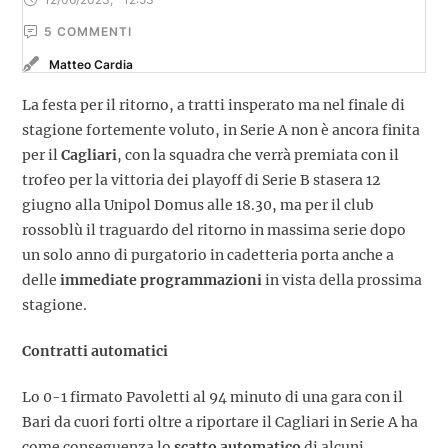
5
 COMMENTI
Matteo Cardia
La festa per il ritorno, a tratti insperato ma nel finale di
stagione fortemente voluto, in Serie A non è ancora finita
per il
Cagliari
, con la squadra che verrà premiata con il
trofeo per la vittoria dei playoff di Serie B stasera 12
giugno alla Unipol Domus alle 18.30, ma per il club
rossoblù il traguardo del ritorno in massima serie dopo
un solo anno di purgatorio in cadetteria porta anche a
delle
immediate programmazioni
in vista della prossima
stagione.
Contratti automatici
Lo 0-1 firmato Pavoletti al 94 minuto di una gara con il
Bari da cuori forti oltre a riportare il Cagliari in Serie A ha
come conseguenza lo
scatto automatico
di alcuni