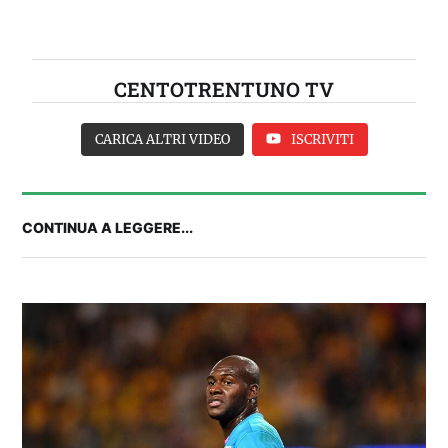
CENTOTRENTUNO TV
CARICA ALTRI VIDEO
ISCRIVITI
CONTINUA A LEGGERE...
2° TROFEO RIVA | CAGLIARI-NIZZA, IL PRE-
PARTITA: le ultime dall'Unipol Domus