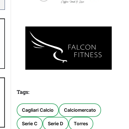
Tags:
Cagliari Calcio
Calciomercato
Serie C
Serie D
Torres