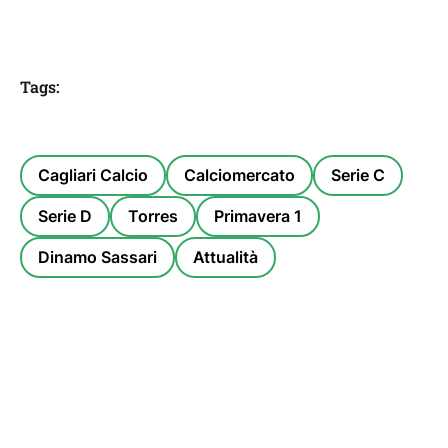
Tags:
Cagliari Calcio
Calciomercato
Serie C
Serie D
Torres
Primavera 1
Dinamo Sassari
Attualità