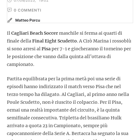
07/08/2025
,
19:02
0
 COMMENTI
Matteo Porcu
Il
Cagliari Beach Soccer
maschile si ferma ai quarti di
finale della
Final Eight Scudetto
. A Cirò Marina i rossoblù
si sono arresi al
Pisa
per 7-1 e giocheranno il torneino per
le posizione che vanno dalla quinta all’ottava di
campionato.
Partita equilibrata per la prima metà poi una serie di
episodi hanno indirizzato il match verso Pisa che nel
terzo tempo ha dilagato. Al Cagliari, al primo anno nella
Poule Scudetto, non è riuscito il colpaccio. Per il Pisa,
ormai una realtà importante del circuito, è la quinta
semifinale consecutiva. Tripletta del brasiliano Hulk
arrivato a quota 23 in Campionato, sempre più
capocannoniere della Serie A. Bertacca ha segnato la sua