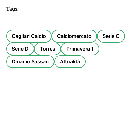
Tags:
Cagliari Calcio
Calciomercato
Serie C
Serie D
Torres
Primavera 1
Dinamo Sassari
Attualità