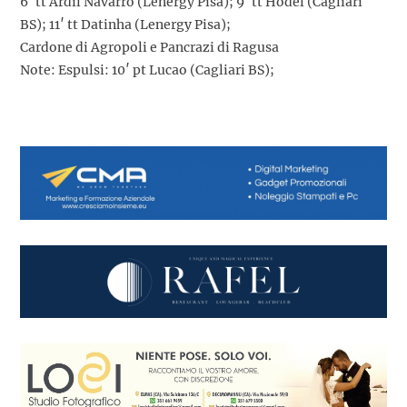
6′ tt Ardil Navarro (Lenergy Pisa); 9′ tt Hodel (Cagliari
BS); 11′ tt Datinha (Lenergy Pisa);
Cardone di Agropoli e Pancrazi di Ragusa
Note: Espulsi: 10′ pt Lucao (Cagliari BS);