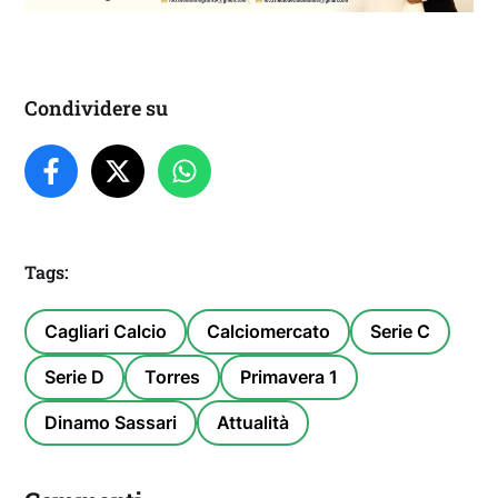
Condividere su
Tags:
Cagliari Calcio
Calciomercato
Serie C
Serie D
Torres
Primavera 1
Dinamo Sassari
Attualità