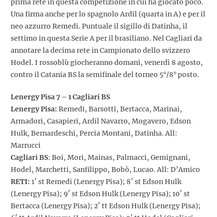
prima rete in questa competizione in cui ha giocato poco.
Una firma anche per lo spagnolo Ardil (quarta in A) e per il
neo azzurro Remedi. Puntuale il sigillo di Datinha, il
settimo in questa Serie A per il brasiliano. Nel Cagliari da
annotare la decima rete in Campionato dello svizzero
Hodel. I rossoblù giocheranno domani, venerdì 8 agosto,
contro il Catania BS la semifinale del torneo 5°/8° posto.
Lenergy Pisa 7 – 1 Cagliari BS
Lenergy Pisa:
Remedi, Barsotti, Bertacca, Marinai,
Armadori, Casapieri, Ardil Navarro, Mogavero, Edson
Hulk, Bernardeschi, Percia Montani, Datinha. All:
Marrucci
Cagliari BS
: Boi, Mori, Mainas, Palmacci, Gemignani,
Hodel, Marchetti, Sanfilippo, Bobò, Lucao. All: D’Amico
RETI:
1′ st Remedi (Lenergy Pisa); 8′ st Edson Hulk
(Lenergy Pisa); 9′ st Edson Hulk (Lenergy Pisa); 10′ st
Bertacca (Lenergy Pisa); 2′ tt Edson Hulk (Lenergy Pisa);