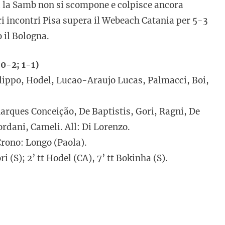
a la Samb non si scompone e colpisce ancora
ltri incontri Pisa supera il Webeach Catania per 5-3
 il Bologna.
0-2; 1-1)
ippo, Hodel, Lucao-Araujo Lucas, Palmacci, Boi,
rques Conceição, De Baptistis, Gori, Ragni, De
ordani, Cameli. All: Di Lorenzo.
Crono: Longo (Paola).
ri (S); 2’ tt Hodel (CA), 7’ tt Bokinha (S).