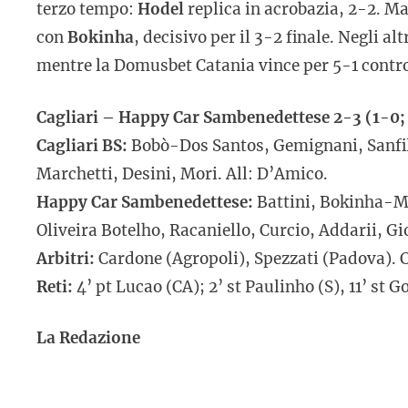
terzo tempo:
Hodel
replica in acrobazia, 2-2. M
con
Bokinha
, decisivo per il 3-2 finale. Negli a
mentre la Domusbet Catania vince per 5-1 contro
Cagliari – Happy Car Sambenedettese 2-3 (1-0; 
Cagliari BS:
Bobò-Dos Santos, Gemignani, Sanfil
Marchetti, Desini, Mori. All: D’Amico.
Happy Car Sambenedettese:
Battini, Bokinha-Ma
Oliveira Botelho, Racaniello, Curcio, Addarii, Gi
Arbitri:
Cardone (Agropoli), Spezzati (Padova). 
Reti:
4’ pt Lucao (CA); 2’ st Paulinho (S), 11’ st Go
La Redazione