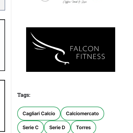
Tags:
Cagliari Calcio
Calciomercato
Serie C
Serie D
Torres