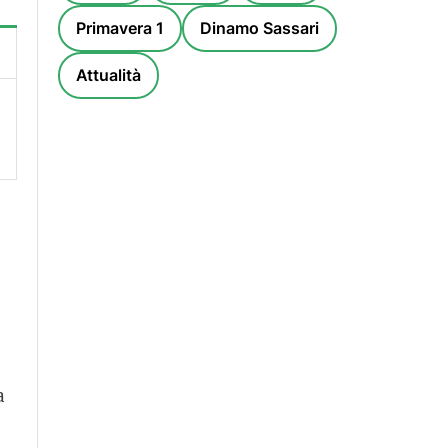
Primavera 1
Dinamo Sassari
Attualità
-
a