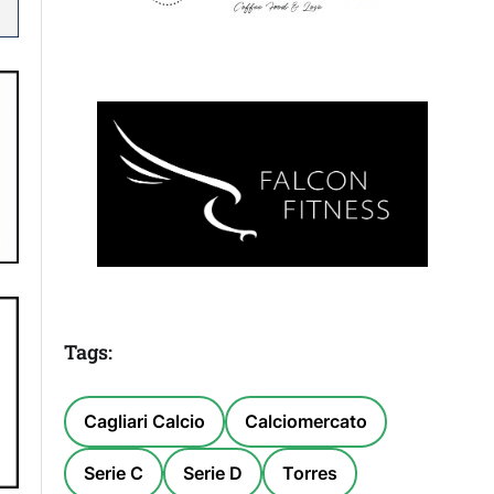
Tags:
Cagliari Calcio
Calciomercato
Serie C
Serie D
Torres