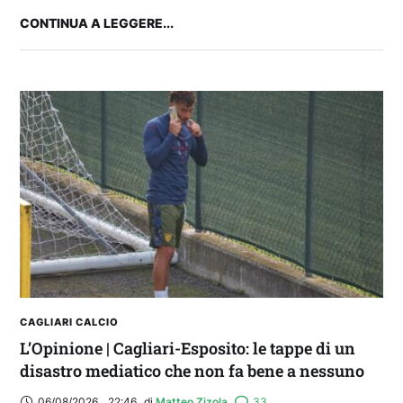
CONTINUA A LEGGERE...
Balliana: “Firmare con la Bora è come andare al
Real Madrid. Ora obiettivo Lunigiana”
CAGLIARI CALCIO
L’Opinione | Cagliari-Esposito: le tappe di un
disastro mediatico che non fa bene a nessuno
06/08/2026
,
22:46
di 
Matteo Zizola
33