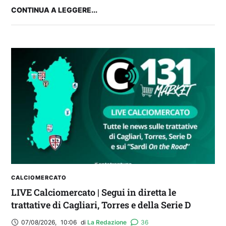
CONTINUA A LEGGERE...
Balliana: “Firmare con la Bora è come andare al
Real Madrid. Ora obiettivo Lunigiana”
CALCIOMERCATO
LIVE Calciomercato | Segui in diretta le
trattative di Cagliari, Torres e della Serie D
07/08/2026
,
10:06
di 
La Redazione
36