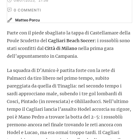
09/07/2025
,
21:38
0
 COMMENTI
Matteo Porcu
Parte con il piede sbagliato la tappa di Castellamare della
Poule Scudetto del
Cagliari Beach Soccer:
i rossoblù sono
stati sconfitti dal
Città di Milano
nella prima gara
dell’appuntamento in Campania.
La squadra di D’Amico è partita forte con la rete di
Palmacci da tiro libero nel primo tempo, subito
pareggiata da quella di Tinaglia: nel secondo tempo i
sardi approcciano male, subendo i tre gol lombardi di
Cosci, Pintado (in rovesciata) e Ghlilarducci. Nell’ultimo
tempo il Cagliari lancia l’assalto Hodel accorcia su rigore,
poi è Mano Pedro a trovare la botta del 2-5: i rossoblù
premono ancora nel finale trovando le reti ancora con
Hodel e Lucao, ma era ormai troppo tardi. Il Cagliari