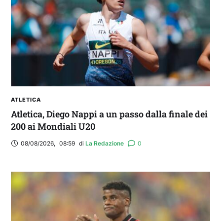
FANTA 131 LIVE | La nuova stagione al
fantacalcio: le novità di Fanta 131 e chi
acquistare
ATLETICA
Atletica, Diego Nappi a un passo dalla finale dei
200 ai Mondiali U20
08/08/2026
,
08:59
di 
La Redazione
0