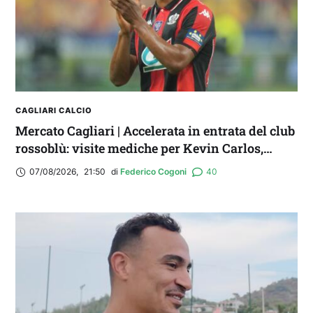
CAGLIARI CALCIO
Mercato Cagliari | Accelerata in entrata del club
rossoblù: visite mediche per Kevin Carlos,
Maldini e Aurelio
07/08/2026
,
21:50
di 
Federico Cogoni
40