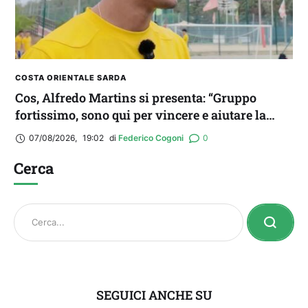
COSTA ORIENTALE SARDA
Cos, Alfredo Martins si presenta: “Gruppo
fortissimo, sono qui per vincere e aiutare la
squadra. Idolo? Mi ispiro a Romario”
07/08/2026
,
19:02
di 
Federico Cogoni
0
Cerca
SEGUICI ANCHE SU