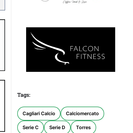
Tags:
Cagliari Calcio
Calciomercato
Serie C
Serie D
Torres