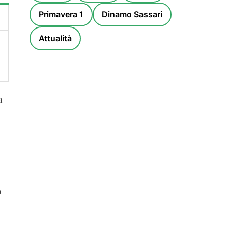
Primavera 1
Dinamo Sassari
Attualità
a
o
i