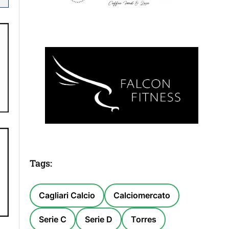
Tags:
Cagliari Calcio
Calciomercato
Serie C
Serie D
Torres