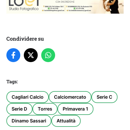
Condividere su
Tags:
Cagliari Calcio
Calciomercato
Serie C
Serie D
Torres
Primavera 1
Dinamo Sassari
Attualità