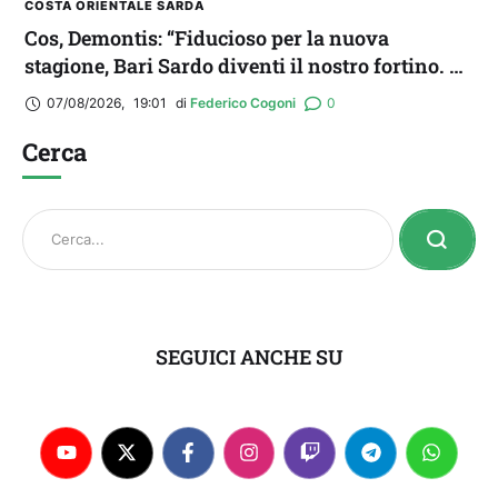
COSTA ORIENTALE SARDA
Cos, Demontis: “Fiducioso per la nuova
stagione, Bari Sardo diventi il nostro fortino. E
occhio all’Ossese”
07/08/2026
,
19:01
di 
Federico Cogoni
0
Cerca
SEGUICI ANCHE SU