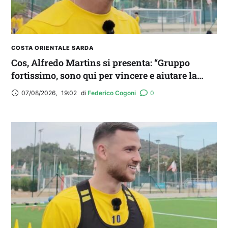
COSTA ORIENTALE SARDA
Cos, Alfredo Martins si presenta: “Gruppo
fortissimo, sono qui per vincere e aiutare la
squadra. Idolo? Mi ispiro a Romario”
07/08/2026
,
19:02
di 
Federico Cogoni
0