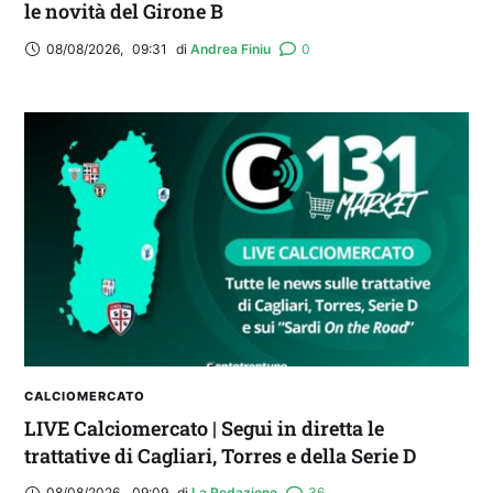
le novità del Girone B
08/08/2026
,
09:31
di 
Andrea Finiu
0
CALCIOMERCATO
LIVE Calciomercato | Segui in diretta le
trattative di Cagliari, Torres e della Serie D
08/08/2026
,
09:09
di 
La Redazione
36