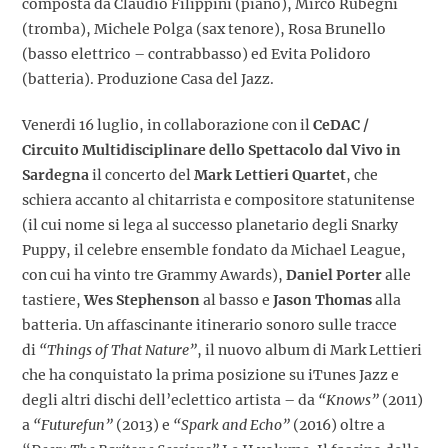
composta da Claudio Filippini (piano), Mirco Rubegni
(tromba), Michele Polga (sax tenore), Rosa Brunello
(basso elettrico – contrabbasso) ed Evita Polidoro
(batteria). Produzione Casa del Jazz.
Venerdi 16 luglio
, in collaborazione con il
CeDAC /
Circuito Multidisciplinare dello Spettacolo dal Vivo in
Sardegna
il concerto del
Mark Lettieri Quartet
, che
schiera accanto al chitarrista e compositore statunitense
(il cui nome si lega al successo planetario degli Snarky
Puppy, il celebre ensemble fondato da Michael League,
con cui ha vinto tre Grammy Awards),
Daniel Porter
alle
tastiere,
Wes Stephenson
al basso e
Jason Thomas
alla
batteria. Un affascinante
itinerario sonoro sulle tracce
di
“Things of That Nature”
, il nuovo album di Mark Lettieri
che ha conquistato la prima posizione su iTunes Jazz e
degli altri dischi dell’eclettico artista – da
“Knows”
(2011)
a
“Futurefun”
(2013) e
“Spark and Echo”
(2016) oltre a