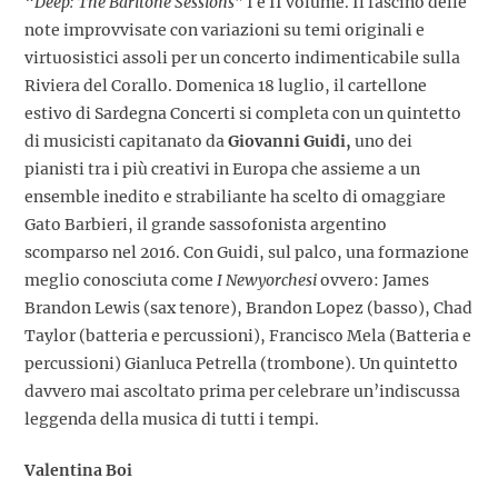
“
Deep: The Baritone Sessions”
I e II volume. Il fascino delle
note improvvisate con variazioni su temi originali e
virtuosistici assoli per un concerto indimenticabile sulla
Riviera del Corallo.
Domenica 18 luglio,
il cartellone
estivo di Sardegna Concerti si completa con un quintetto
di musicisti capitanato da
Giovanni Guidi,
uno dei
pianisti tra i più creativi in Europa che assieme a un
ensemble inedito e strabiliante ha scelto di omaggiare
Gato Barbieri, il grande sassofonista argentino
scomparso nel 2016. Con Guidi, sul palco, una formazione
meglio conosciuta come
I Newyorchesi
ovvero: James
Brandon Lewis (sax tenore), Brandon Lopez (basso), Chad
Taylor (batteria e percussioni), Francisco Mela (Batteria e
percussioni) Gianluca Petrella (trombone). Un quintetto
davvero mai ascoltato prima per celebrare un’indiscussa
leggenda della musica di tutti i tempi.
Valentina Boi