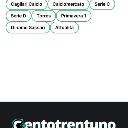
Cagliari Calcio
Calciomercato
Serie C
Serie D
Torres
Primavera 1
Dinamo Sassari
Attualità