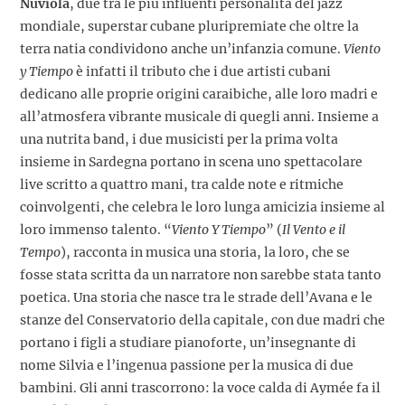
Nuviola
, due tra le più influenti personalità del jazz
mondiale, superstar cubane pluripremiate che oltre la
terra natia condividono anche un’infanzia comune.
Viento
y Tiempo
è infatti il tributo che i due artisti cubani
dedicano alle proprie origini caraibiche, alle loro madri e
all’atmosfera vibrante musicale di quegli anni. Insieme a
una nutrita band, i due musicisti per la prima volta
insieme in Sardegna portano in scena uno spettacolare
live scritto a quattro mani, tra calde note e ritmiche
coinvolgenti,
che celebra
le loro lunga amicizia insieme al
loro immenso talento. “
Viento Y Tiempo
” (
Il Vento e il
Tempo
), racconta in musica una storia, la loro, che se
fosse stata scritta da un narratore non sarebbe stata tanto
poetica. Una storia che nasce tra le strade dell’Avana e le
stanze del Conservatorio della capitale, con due madri che
portano i figli a studiare pianoforte, un’insegnante di
nome Silvia e l’ingenua passione per la musica di due
bambini. Gli anni trascorrono: la voce calda di Aymée fa il