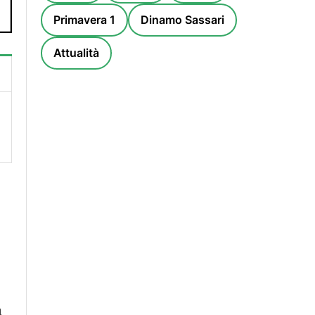
Primavera 1
Dinamo Sassari
Attualità
a