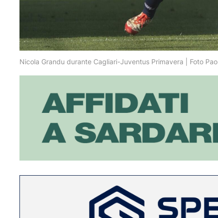
Nicola Grandu durante Cagliari-Juventus Primavera | Foto Pao