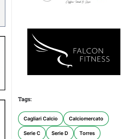
Tags:
Cagliari Calcio
Calciomercato
Serie C
Serie D
Torres