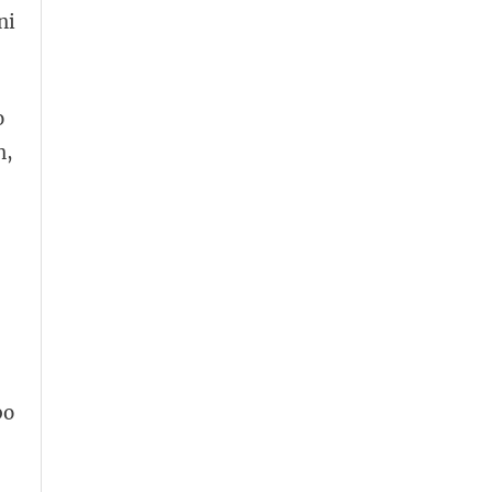
ni
o
n,
po