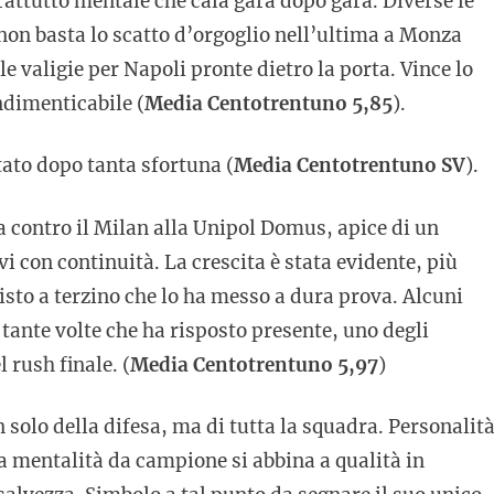
rattutto mentale che cala gara dopo gara. Diverse le
 non basta lo scatto d’orgoglio nell’ultima a Monza
 valigie per Napoli pronte dietro la porta. Vince lo
ndimenticabile (
Media Centotrentuno 5,85
).
ato dopo tanta sfortuna (
Media Centotrentuno SV
).
tta contro il Milan alla Unipol Domus, apice di un
 con continuità. La crescita è stata evidente, più
isto a terzino che lo ha messo a dura prova. Alcuni
tante volte che ha risposto presente, uno degli
l rush finale. (
Media Centotrentuno 5,97
)
 solo della difesa, ma di tutta la squadra. Personalit
la mentalità da campione si abbina a qualità in