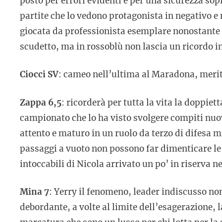
posto per errori evidenti e per una sicurezza sop
partite che lo vedono protagonista in negativo e
giocata da professionista esemplare nonostante le
scudetto, ma in rossoblù non lascia un ricordo i
Ciocci SV
: cameo nell’ultima al Maradona, merit
Zappa 6,5
: ricorderà per tutta la vita la doppie
campionato che lo ha visto svolgere compiti nuovi
attento e maturo in un ruolo da terzo di difesa m
passaggi a vuoto non possono far dimenticare le 
intoccabili di Nicola arrivato un po’ in riserva ne
Mina 7
: Yerry il fenomeno, leader indiscusso non
debordante, a volte al limite dell’esagerazione, 