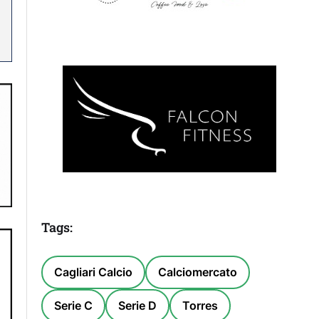
Tags:
Cagliari Calcio
Calciomercato
Serie C
Serie D
Torres