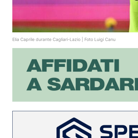
Elia Caprile durante Cagliari-Lazio | Foto Luigi Canu