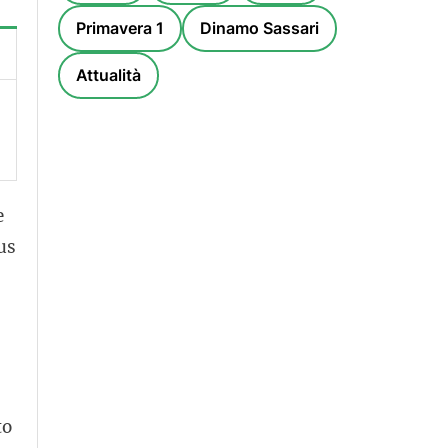
Primavera 1
Dinamo Sassari
Attualità
e
us
to