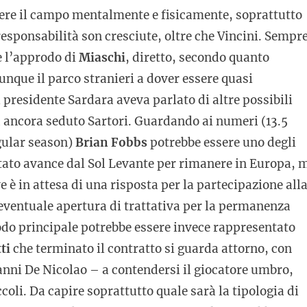
nere il campo mentalmente e fisicamente, soprattutto
esponsabilità son cresciute, oltre che Vincini. Sempr
e l’approdo di
Miaschi
, diretto, secondo quanto
unque il parco stranieri a dover essere quasi
l presidente Sardara aveva parlato di altre possibili
a ancora seduto Sartori. Guardando ai numeri (13.5
egular season)
Brian Fobbs
potrebbe essere uno degli
iutato avance dal Sol Levante per rimanere in Europa, 
e è in attesa di una risposta per la partecipazione all
eventuale apertura di trattativa per la permanenza
nodo principale potrebbe essere invece rappresentato
ti
che terminato il contratto si guarda attorno, con
anni De Nicolao – a contendersi il giocatore umbro,
coli. Da capire soprattutto quale sarà la tipologia di