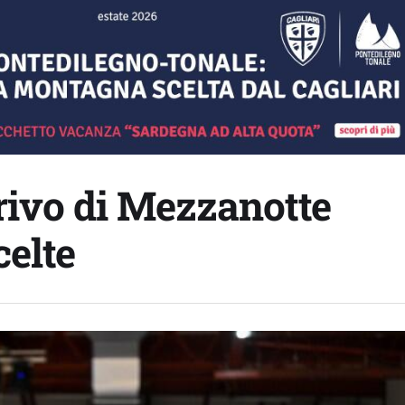
rivo di Mezzanotte
celte