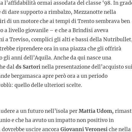
a l’affidabilità ormai assodata del classe ‘98. In grad
e di dare supporto a rimbalzo, Mezzanotte nella
giri di un motore che ai tempi di Trento sembrava ben
 a livello giovanile – e che a Brindisi aveva
i a Treviso, complici gli alti e bassi della Nutribullet
ebbe riprendere ora in una piazza che gli offrirà
gli anni dell’Aquila. Anche da qui nasce una
he dal
ds Sartori
nella presentazione dell’acquisto su
grande bergamasca apre però ora a un periodo
blù: quello delle ulteriori scelte.
udere a un futuro nell’isola per
Mattia Udom,
rimast
tunio e che ha avuto un impatto non positivo in
a dovrebbe uscire ancora
Giovanni Veronesi
che nella