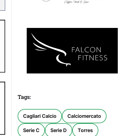
Tags:
Cagliari Calcio
Calciomercato
Serie C
Serie D
Torres