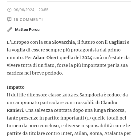
09/06/2024
,
20:55
15
 COMMENTI
Matteo Porcu
L’Europeo con la sua
Slovacchia
, il futuro con il
Cagliari
e
la voglia di essere sempre più protagonista dal primo
minuto. Per
Adam Obert
quella del
2024
sarà un’estate da
vivere tutta di un fiato, forse la più importante per la sua
carriera nel breve periodo.
Impatto
Il duttile difensore classe 2002 ex Sampdoria è reduce da
un campionato particolare con i rossoblù di
Claudio
Ranieri.
Una salvezza centrata dopo una lunga rincorsa,
tante presenze in partite importanti (17 quelle totali nel
torneo da poco concluso, e diverse responsabilità come le
partite da titolare contro Inter, Milan, Roma, Atalanta per