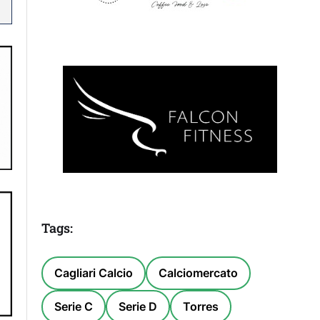
Tags:
Cagliari Calcio
Calciomercato
Serie C
Serie D
Torres