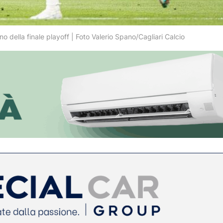
rno della finale playoff | Foto Valerio Spano/Cagliari Calcio