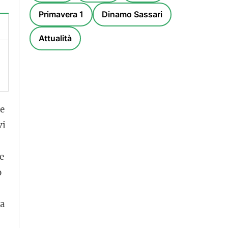
Primavera 1
Dinamo Sassari
Attualità
he
vi
e
o
fa