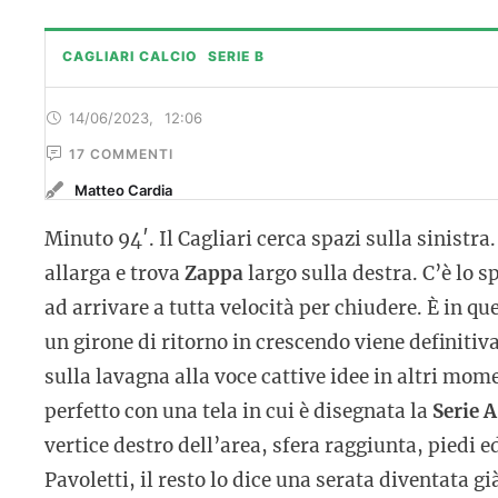
CAGLIARI CALCIO
SERIE B
14/06/2023
,
12:06
17
 COMMENTI
Matteo Cardia
Minuto 94′. Il Cagliari cerca spazi sulla sinistr
allarga e trova
Zappa
largo sulla destra. C’è lo s
ad arrivare a tutta velocità per chiudere. È in q
un girone di ritorno in crescendo viene definitiv
sulla lavagna alla voce cattive idee in altri mom
perfetto con una tela in cui è disegnata la
Serie A
vertice destro dell’area, sfera raggiunta, piedi ed 
Pavoletti, il resto lo dice una serata diventata gi