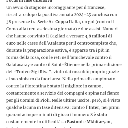
Focus in fase difensiva
Un avvio di stagione incoraggiante per il francese,
riscattato dopo la positiva annata 2024-25 conclusa con
38 presenze tra
Serie A
e
Coppa Italia
, un gol (contro il
Como alla trentaseiesima giornata) e due assist. Numeri
che hanno convinto il Cagliari a versare
3,8 milioni di
euro
nelle casse dell’Atalanta per il centrocampista che,
durante la preparazione estiva, è apparso tra i più in
forma della rosa, con le reti nell’amichevole contro il
Galatasaray e contro il Saint-Étienne nella prima edizione
del “Trofeo Gigi Riva”, vinto dai rossoblù proprio grazie
al suo sinistro da fuori area. Nella prima di campionato
contro la Fiorentina è stato il migliore in campo,
costantemente a servizio dei compagni e spina nel fianco
per gli uomini di Pioli. Nelle ultime uscite, però, si è vista
qualche lacuna in fase difensiva: contro l’
Inter
, nei primi
quarantacinque minuti di gioco il numero 8 è stato
costantemente in difficoltà su
Bastoni
e
Mkhitaryan
,