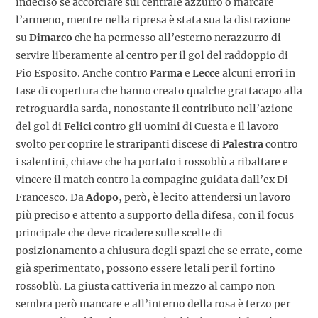
indeciso se accorciare sul centrale azzurro o marcare
l’armeno, mentre nella ripresa è stata sua la distrazione
su
Dimarco
che ha permesso all’esterno nerazzurro di
servire liberamente al centro per il gol del raddoppio di
Pio Esposito. Anche contro
Parma
e
Lecce
alcuni errori in
fase di copertura che hanno creato qualche grattacapo alla
retroguardia sarda, nonostante il contributo nell’azione
del gol di
Felici
contro gli uomini di Cuesta e il lavoro
svolto per coprire le straripanti discese di
Palestra
contro
i salentini, chiave che ha portato i rossoblù a ribaltare e
vincere il match contro la compagine guidata dall’ex Di
Francesco. Da
Adopo
, però, è lecito attendersi un lavoro
più preciso e attento a supporto della difesa, con il focus
principale che deve ricadere sulle scelte di
posizionamento a chiusura degli spazi che se errate, come
già sperimentato, possono essere letali per il fortino
rossoblù. La giusta cattiveria in mezzo al campo non
sembra però mancare e all’interno della rosa è terzo per