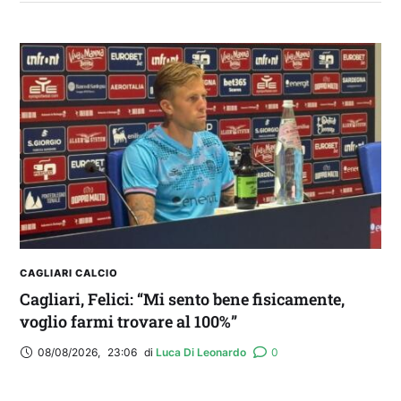
2° TROFEO RIVA | IL POST-PARTITA: commenta
con noi il match tra Cagliari e Nizza
CAGLIARI CALCIO
Cagliari, Felici: “Mi sento bene fisicamente,
voglio farmi trovare al 100%”
08/08/2026
,
23:06
di 
Luca Di Leonardo
0