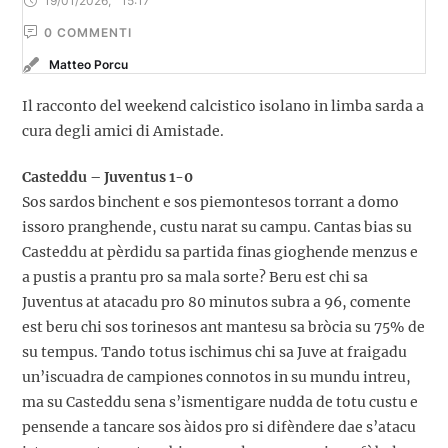
19/01/2026
,
15:17
0
 COMMENTI
Matteo Porcu
Il racconto del weekend calcistico isolano in limba sarda a
cura degli amici di Amistade.
Casteddu – Juventus 1-0
Sos sardos binchent e sos piemontesos torrant a domo
issoro pranghende, custu narat su campu. Cantas bias su
Casteddu at pèrdidu sa partida finas gioghende menzus e
a pustis a prantu pro sa mala sorte? Beru est chi sa
Juventus at atacadu pro 80 minutos subra a 96, comente
est beru chi sos torinesos ant mantesu sa bròcia su 75% de
su tempus. Tando totus ischimus chi sa Juve at fraigadu
un’iscuadra de campiones connotos in su mundu intreu,
ma su Casteddu sena s’ismentigare nudda de totu custu e
pensende a tancare sos àidos pro si difèndere dae s’atacu