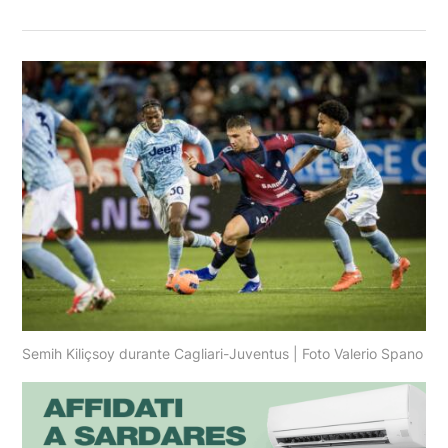
Semih Kiliçsoy durante Cagliari-Juventus | Foto Valerio Spano