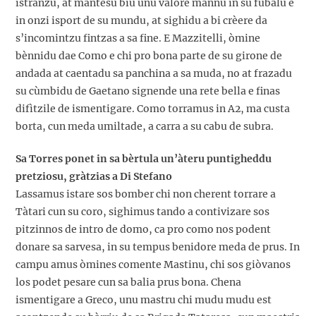
istranzu, at mantesu biu unu valore mannu in su fùbalu e
in onzi isport de su mundu, at sighidu a bi crèere da
s’incomintzu fintzas a sa fine. E Mazzitelli, òmine
bènnidu dae Como e chi pro bona parte de su girone de
andada at caentadu sa panchina a sa muda, no at frazadu
su cùmbidu de Gaetano signende una rete bella e finas
difìtzile de ismentigare. Como torramus in A2, ma custa
borta, cun meda umiltade, a carra a su cabu de subra.
Sa Torres ponet in sa bèrtula un’àteru puntigheddu
pretziosu, gràtzias a Di Stefano
Lassamus istare sos bomber chi non cherent torrare a
Tàtari cun su coro, sighimus tando a contivizare sos
pitzinnos de intro de domo, ca pro como nos podent
donare sa sarvesa, in su tempus benidore meda de prus. In
campu amus òmines comente Mastinu, chi sos giòvanos
los podet pesare cun sa balia prus bona. Chena
ismentigare a Greco, unu mastru chi mudu mudu est