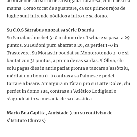
acontzende su bàrriu de sa Brigada Tataresa, cun maestria
manna. Como tocat de aguantare, ca sos primos rajos de
lughe sunt intrende nòdidos a intro de sa domo.
Su C.O.S Sàrrabus onorat sa sèrie D sarda
Su Sàrrabus binchet 3-0 in domo de s’Ischia e si pasat a 29
puntos. Su Budoni puru abarrat a 29, ca perdet 1-0 in
Trastevere. Su Monastir poddat su Monterotondo 2-0 e si
bantat cun 31 puntos, a prima de sas sardas. S’Òlbia, chi
solu pagas dies in antis pariat pronta a tancare s’assòtziu,
mèritat unu bonu 0-0 contras a sa Palmese e podet
torrare a bisare. Amargura in Tàtari pro su Latte Dolce, chi
perdet in domo sua, contras a s’Atlètico Lodigiani e
s’agroddat in sa mesania de sa classìfica.
Mario Bua Capitta, Amistade (cun su contivizu de
s’Istituto Chircas)