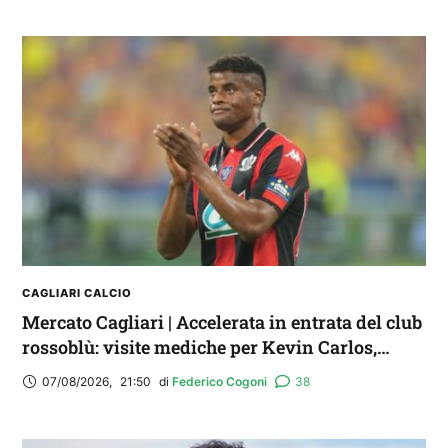
FANTA 131 LIVE | La nuova stagione al
fantacalcio: le novità di Fanta 131 e chi
acquistare
CAGLIARI CALCIO
Mercato Cagliari | Accelerata in entrata del club
rossoblù: visite mediche per Kevin Carlos,
Maldini e Aurelio
07/08/2026
,
21:50
di 
Federico Cogoni
38