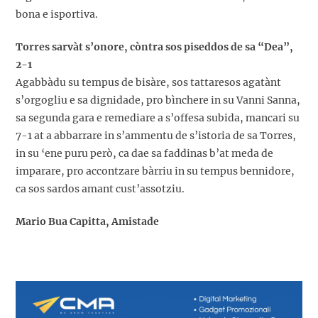
bona e isportiva.
Torres sarvàt s’onore, còntra sos piseddos de sa “Dea”,
2-1
Agabbàdu su tempus de bisàre, sos tattaresos agatànt
s’orgogliu e sa dignidade, pro bìnchere in su Vanni Sanna,
sa segunda gara e remediare a s’offesa subida, mancari su
7-1 at a abbarrare in s’ammentu de s’istoria de sa Torres,
in su ‘ene puru però, ca dae sa faddinas b’at meda de
imparare, pro accontzare bàrriu in su tempus bennidore,
ca sos sardos amant cust’assotziu.
Mario Bua Capitta, Amistade