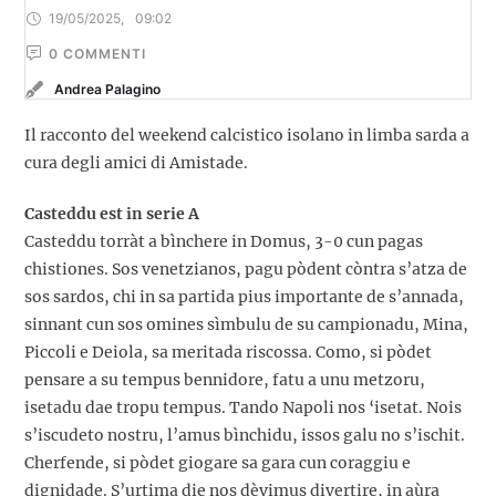
19/05/2025
,
09:02
0
 COMMENTI
Andrea Palagino
Il racconto del weekend calcistico isolano in limba sarda a
cura degli amici di Amistade.
Casteddu est in serie A
Casteddu torràt a bìnchere in Domus, 3-0 cun pagas
chistiones. Sos venetzianos, pagu pòdent còntra s’atza de
sos sardos, chi in sa partida pius importante de s’annada,
sinnant cun sos omines sìmbulu de su campionadu, Mina,
Piccoli e Deiola, sa meritada riscossa. Como, si pòdet
pensare a su tempus bennidore, fatu a unu metzoru,
isetadu dae tropu tempus. Tando Napoli nos ‘isetat. Nois
s’iscudeto nostru, l’amus bìnchidu, issos galu no s’ischit.
Cherfende, si pòdet giogare sa gara cun coraggiu e
dignidade. S’urtima die nos dèvimus divertire, in aùra