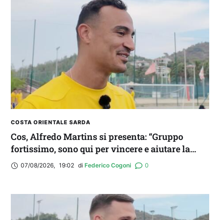
COSTA ORIENTALE SARDA
Cos, Alfredo Martins si presenta: “Gruppo
fortissimo, sono qui per vincere e aiutare la
squadra. Idolo? Mi ispiro a Romario”
07/08/2026
,
19:02
di 
Federico Cogoni
0