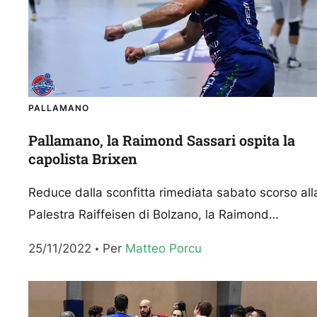
PALLAMANO
Pallamano, la Raimond Sassari ospita la
capolista Brixen
Reduce dalla sconfitta rimediata sabato scorso all
Palestra Raiffeisen di Bolzano, la Raimond
Handball Sassari vuole preservare l’imbattibilità
25/11/2022
Per 
Matteo Porcu
interna nella Serie A Gold. Quarti in...