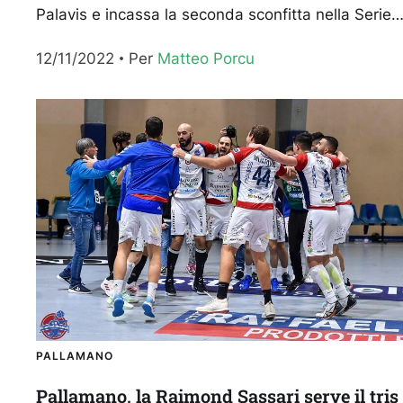
Palavis e incassa la seconda sconfitta nella Serie 
Gold. Pressano vince 23-22 imponendo lo stop ai
12/11/2022
Per 
Matteo Porcu
rossoblu....
PALLAMANO
Pallamano, la Raimond Sassari serve il tris