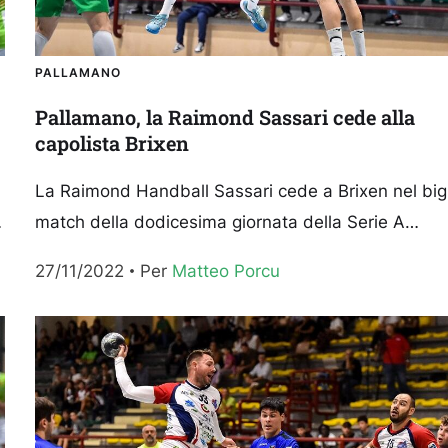
PALLAMANO
Pallamano, la Raimond Sassari cede alla
capolista Brixen
La Raimond Handball Sassari cede a Brixen nel big
o
match della dodicesima giornata della Serie A
Gold. 34-27 il risultato finale in favore degli
27/11/2022
Per 
Matteo Porcu
uomini...