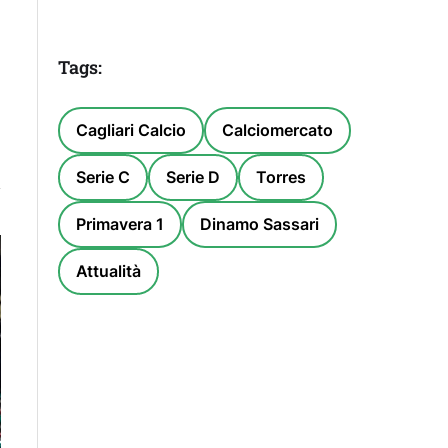
Tags:
Cagliari Calcio
Calciomercato
Serie C
Serie D
Torres
Primavera 1
Dinamo Sassari
Attualità