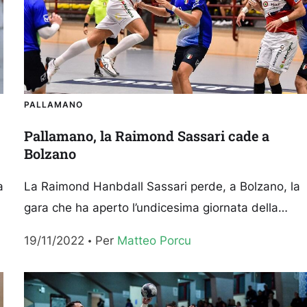
PALLAMANO
Pallamano, la Raimond Sassari cade a
Bolzano
a
La Raimond Hanbdall Sassari perde, a Bolzano, la
gara che ha aperto l’undicesima giornata della
Serie A Gold. Alla Palestra Raiffeisen, Leo Querin e
19/11/2022
Per 
Matteo Porcu
compagni...