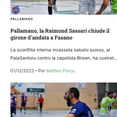
PALLAMANO
Pallamano, la Raimond Sassari chiude il
girone d’andata a Fasano
La sconfitta interna incassata sabato scorso, al
PalaSantoru contro la capolista Brixen, ha costrett
la Raimond Handball Sassari momentaneamente
01/12/2022
Per 
Matteo Porcu
fuori dalla zona playoff. Ora quinti...