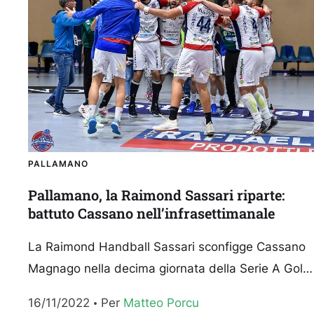
PALLAMANO
Pallamano, la Raimond Sassari riparte:
battuto Cassano nell’infrasettimanale
La Raimond Handball Sassari sconfigge Cassano
Magnago nella decima giornata della Serie A Gold.
30-27 il risultato finale al termine dei sessanta
16/11/2022
Per 
Matteo Porcu
minuti disputati al...