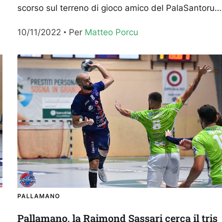
A
scorso sul terreno di gioco amico del PalaSantoru,
la Raimond Handball Sassari si prepara per
10/11/2022
Per 
Matteo Porcu
affrontare il...
PALLAMANO
Pallamano, la Raimond Sassari cerca il tris