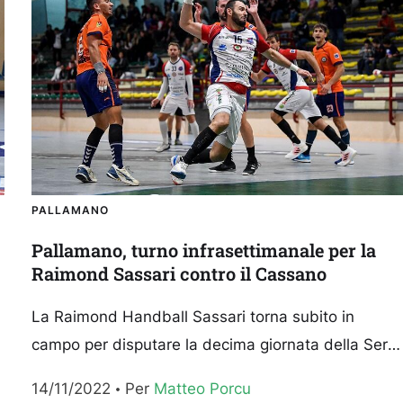
PALLAMANO
Pallamano, turno infrasettimanale per la
Raimond Sassari contro il Cassano
La Raimond Handball Sassari torna subito in
campo per disputare la decima giornata della Serie
A Gold. La sconfitta di Pressano ha lasciato i
14/11/2022
Per 
Matteo Porcu
rossoblù...